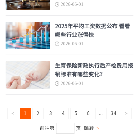
障等权益
2026-06-01
2025年平均工资数据公布 看看
哪些行业涨得快
2026-06-01
生育保险新政执行后产检费用报
销标准有哪些变化？
2026-06-01
<
1
2
3
4
5
6
...
34
>
前往第
页
跳转
>